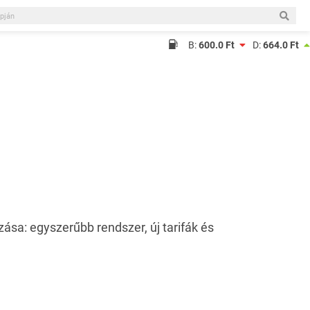
B:
600.0 Ft
D:
664.0 Ft
zása: egyszerűbb rendszer, új tarifák és