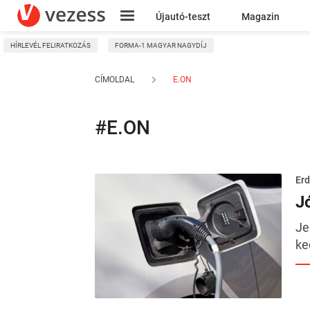
Újautó-teszt
Magazin
HÍRLEVÉL FELIRATKOZÁS
FORMA-1 MAGYAR NAGYDÍJ
Kresz
CÍMOLDAL
E.ON
#E.ON
Erd
J
Je
ke