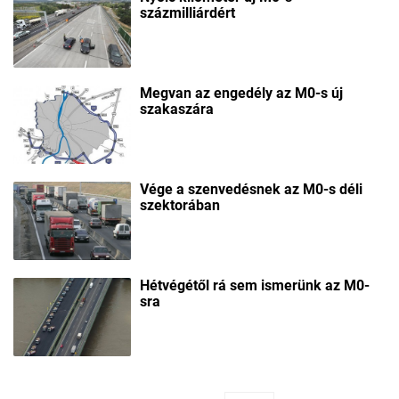
százmilliárdért
Megvan az engedély az M0-s új
szakaszára
Vége a szenvedésnek az M0-s déli
szektorában
Hétvégétől rá sem ismerünk az M0-
sra