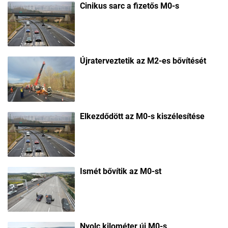
Cinikus sarc a fizetős M0-s
Újraterveztetik az M2-es bővítését
Elkezdődött az M0-s kiszélesítése
Ismét bővítik az M0-st
Nyolc kilométer új M0-s