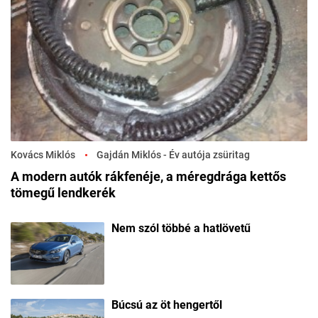
Kovács Miklós
Gajdán Miklós - Év autója zsüritag
A modern autók rákfenéje, a méregdrága kettős
tömegű lendkerék
Nem szól többé a hatlövetű
Búcsú az öt hengertől