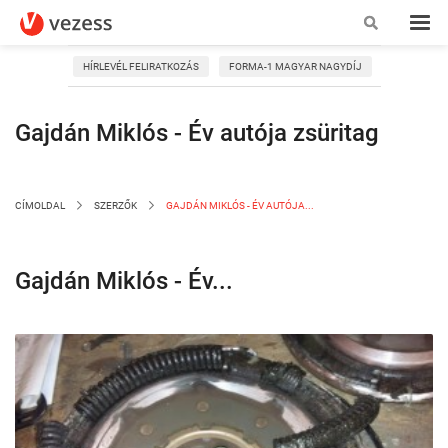
HÍRLEVÉL FELIRATKOZÁS
FORMA-1 MAGYAR NAGYDÍJ
Gajdán Miklós - Év autója zsüritag
CÍMOLDAL
SZERZŐK
GAJDÁN MIKLÓS - ÉV AUTÓJA...
Gajdán Miklós - Év...