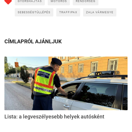
GYORSHAJTÁS
MOTOROS
RENDŐRSÉG
SEBESSÉGTÚLLÉPÉS
TRAFFIPAX
ZALA VÁRMEGYE
CÍMLAPRÓL AJÁNLJUK
Lista: a legveszélyesebb helyek autósként