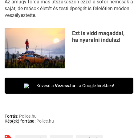
Az amúgy forgalmas útszakaszon ezzel a sofőr nemcsak a
saját, de mások életét és testi épségét is felelőtlen módon
veszélyeztette.
Ezt is vidd magaddal,
ha nyaralni indulsz!
Kövesd a
Vezess.hu
-t a Google hírekben!
Forrás:
Police.hu
Kép(ek) forrása:
Police.hu