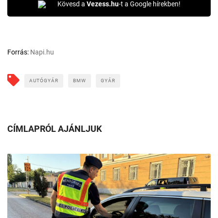
Kövesd a
Vezess.hu
-t a Google hírekben!
Forrás:
Napi.hu
AUTÓGYÁR
BMW
GYÁR
CÍMLAPRÓL AJÁNLJUK