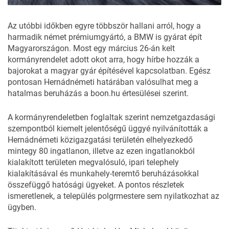
Az utóbbi időkben egyre többször hallani arról, hogy a
harmadik német prémiumgyártó, a BMW is gyárat épít
Magyarországon. Most egy március 26-án kelt
kormányrendelet adott okot arra, hogy hírbe hozzák a
bajorokat a magyar gyár építésével kapcsolatban. Egész
pontosan Hernádnémeti határában valósulhat meg a
hatalmas beruházás a boon.hu értesülései szerint.
A kormányrendeletben foglaltak szerint nemzetgazdasági
szempontból kiemelt jelentőségű üggyé nyilvánították a
Hernádnémeti közigazgatási területén elhelyezkedő
mintegy 80 ingatlanon, illetve az ezen ingatlanokból
kialakított területen megvalósuló, ipari telephely
kialakításával és munkahely-teremtő beruházásokkal
összefüggő hatósági ügyeket. A pontos részletek
ismeretlenek, a település polgrmestere sem nyilatkozhat az
ügyben.