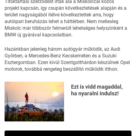
Titoktartási szerződést írtak alá a Miskolccal közös
projekt kapcsán, így csupán következtetések alapján és a
terület nagyságából ítélve következtettek arra, hogy
autóipari beruházás lehet a háttérben. Nem mellesleg
Miskolc már többször felmerült lehetséges helyszínként a
BMW új gyárával kapcsolatban.
Hazánkban jelenleg három autógyár működik, az Audi
Győrben, a Mercedes-Benz Kecskeméten és a Suzuki
Esztergomban. Ezen kívül Szentgotthárdon készülnek Opel
motorok, továbbá rengeteg beszállító működik itthon.
Ezt is vidd magaddal,
ha nyaralni indulsz!