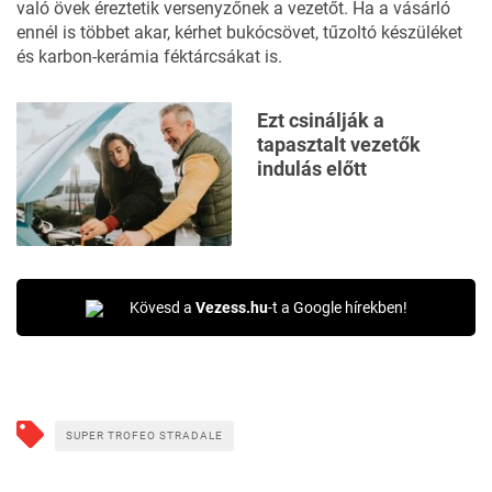
való övek éreztetik versenyzőnek a vezetőt. Ha a vásárló
ennél is többet akar, kérhet bukócsövet, tűzoltó készüléket
és karbon-kerámia féktárcsákat is.
Ezt csinálják a
tapasztalt vezetők
indulás előtt
Kövesd a
Vezess.hu
-t a Google hírekben!
SUPER TROFEO STRADALE