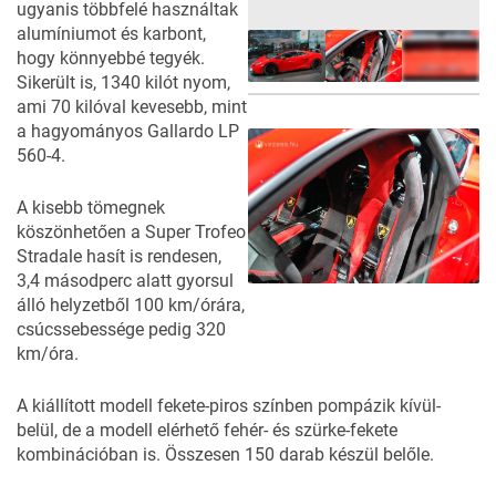
ugyanis többfelé használtak
alumíniumot és karbont,
hogy könnyebbé tegyék.
Sikerült is, 1340 kilót nyom,
ami 70 kilóval kevesebb, mint
9
FOTÓ
a hagyományos Gallardo LP
560-4.
A kisebb tömegnek
köszönhetően a Super Trofeo
Stradale hasít is rendesen,
3,4 másodperc alatt gyorsul
álló helyzetből 100 km/órára,
csúcssebessége pedig 320
km/óra.
A kiállított modell fekete-piros színben pompázik kívül-
belül, de a modell elérhető fehér- és szürke-fekete
kombinációban is. Összesen 150 darab készül belőle.