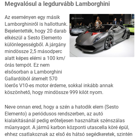
Megvalósul a legdurvább Lamborghini
Az eseményen egy másik
Lamborghiniről is hallottunk.
Bejelentették, hogy 20 darab
elkészül a
Sesto Elemento
különlegességből. A járgány
mindössze 2,5 másodperc
alatt képes elérni a 100 km/
órás tempót. Ez nem
elsősorban a Lamborghini
Gallardóból átemelt 570
lóerős V10-es motor érdeme, sokkal inkább annak
köszönhető, hogy mindössze 999 kilót nyom.
Neve onnan ered, hogy a szén a hatodik elem (Sesto
Elemento) a periódusos rendszerben, az autó
kialakításánál pedig erőteljesen használtak szénszálas
műanyagot. A jármű karbon központi utascella köré épül,
ehhez csatlakoznak az első és hátsó segédkeretek, szintén