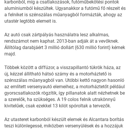
karbonból, míg a csatlakozások, futóműbekötési pontok
alumíniumból készültek. Ugyanakkor a futómű fő részeit és
a felniket is szénszálas műanyagból formázták, ahogy az
utastér legtöbb elemeit is.
Az autó csak zártpályás használatra lesz alkalmas,
rendszámot nem kaphat. 2013-ban adják át a vevőknek.
Állítólag darabjáért 3 millió dollárt (630 millió forint) kérnek
majd.
Többek között a diffúzor, a visszapillantó tükrök háza, az
új, kézzel állítható hátsó szárny és a motorháztető is
szénszálas műanyagból van. Utóbbi kettő nagyon hasonló
az említett versenyautó elemeihez, a motorháztetőt például
gyorscsatlakozók rögzítik, így pillanatok alatt nézhetnek be
a szerelők, ha szükséges. A 19 colos felnik utrakönnyű
kivitelűek, csak ezekkel 13 kilót spóroltak a tervezők.
Az utasteret karbonból készült elemek és Alcantara borítás
teszi különlegessé, miközben versenyülések és a hozzájuk