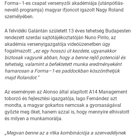
Forma–1-es csapat versenyzői akadémiája (utánpótlás-
nevelő programja) magyar ifjoncot igazolt Nagy Roland
személyében.
A felvidéki Galántán született 13 éves tehetség Budapesten
rendezett szerdai sajtótájékoztatóján Nuno Pinto, az
akadémia versenyigazgatója videóüzenetben úgy
fogalmazott:
„ez egy hosszú út kezdete, ugyanakkor
biztosak vagyunk abban, hogy a benne rejlő potenciál és
tehetség, valamint a befektetett munka eredményeként
hamarosan a Forma–1-es paddockban köszönthetjük
majd Rolandot.”
Az eseményen az Alonso által alapított A14 Management
toborzó és fejlesztési igazgatója, Iago Fernández azt
mondta, a magyar gokartos nemcsak a gyorsaságával
győzte meg őket, hanem azzal is, hogy mennyire elhivatott
és milyen a munkamorálja.
„Megvan benne az a ritka kombinációja a szenvedélynek