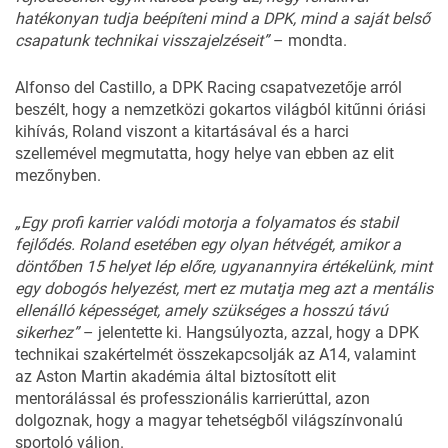
hatékonyan tudja beépíteni mind a DPK, mind a saját belső
csapatunk technikai visszajelzéseit”
– mondta.
Alfonso del Castillo,
a DPK Racing
csapatvezetője arról
beszélt, hogy a nemzetközi gokartos világból kitűnni óriási
kihívás, Roland viszont a kitartásával és a harci
szellemével megmutatta, hogy helye van ebben az elit
mezőnyben.
„Egy profi karrier valódi motorja a folyamatos és stabil
fejlődés. Roland esetében egy olyan hétvégét, amikor a
döntőben 15 helyet lép előre, ugyanannyira értékelünk, mint
egy dobogós helyezést, mert ez mutatja meg azt a mentális
ellenálló képességet, amely szükséges a hosszú távú
sikerhez”
– jelentette ki. Hangsúlyozta, azzal, hogy a DPK
technikai szakértelmét összekapcsolják az A14, valamint
az Aston Martin akadémia által biztosított elit
mentorálással és professzionális karrierúttal, azon
dolgoznak, hogy a magyar tehetségből világszínvonalú
sportoló váljon.