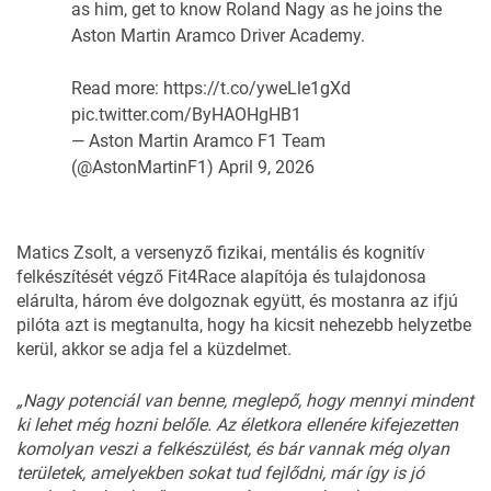
as him, get to know Roland Nagy as he joins the
Aston Martin Aramco Driver Academy.
Read more:
https://t.co/yweLle1gXd
pic.twitter.com/ByHAOHgHB1
— Aston Martin Aramco F1 Team
(@AstonMartinF1)
April 9, 2026
Matics Zsolt, a versenyző fizikai, mentális és kognitív
felkészítését végző Fit4Race alapítója és tulajdonosa
elárulta, három éve dolgoznak együtt, és mostanra az ifjú
pilóta azt is megtanulta, hogy ha kicsit nehezebb helyzetbe
kerül, akkor se adja fel a küzdelmet.
„Nagy potenciál van benne, meglepő, hogy mennyi mindent
ki lehet még hozni belőle. Az életkora ellenére kifejezetten
komolyan veszi a felkészülést, és bár vannak még olyan
területek, amelyekben sokat tud fejlődni, már így is jó