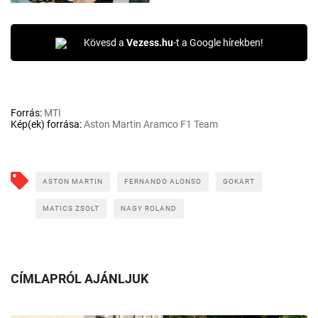
Kövesd a
Vezess.hu
-t a Google hírekben!
Forrás:
MTI
Kép(ek) forrása:
Aston Martin Aramco F1 Team
ASTON MARTIN
FERNANDO ALONSO
GOKART
MATICS ZSOLT
NAGY ROLAND
CÍMLAPRÓL AJÁNLJUK