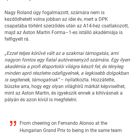
Nagy Roland úgy fogalmazott, számára nem is
kezdődhetett volna jobban az idei év, mert a DPK
csapatába történt szerződés után az A14-hez csatlakozott,
majd az Aston Martin Forma–1-es istálló akadémiája is
felfigyelt rá.
„Ezzel teljes körűvé vált az a szakmai támogatás, ami
nagyon fontos egy fiatal autóversenyző számára. Egy ilyen
akadémia a profi élsportolói világra készít fel, és tényleg
minden apró részletre odafigyelnek, a legkisebb dolgokban
is segítenek, támogatnak”
– nyilatkozta. Hozzátette,
büszke arra, hogy egy olyan világhírű márkát képviselhet,
mint az Aston Martin, és igyekszik ennek a kihívásnak a
pályán és azon kívül is megfelelni.
From cheering on Fernando Alonso at the
Hungarian Grand Prix to being in the same team