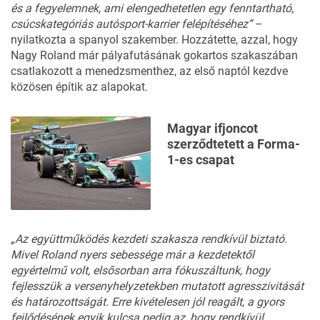
és a fegyelemnek, ami elengedhetetlen egy fenntartható,
csúcskategóriás autósport-karrier felépítéséhez”
–
nyilatkozta a spanyol szakember. Hozzátette, azzal, hogy
Nagy Roland már pályafutásának gokartos szakaszában
csatlakozott a menedzsmenthez, az első naptól kezdve
közösen építik az alapokat.
Magyar ifjoncot
szerződtetett a Forma-
1-es csapat
„Az együttműködés kezdeti szakasza rendkívül biztató.
Mivel Roland nyers sebessége már a kezdetektől
egyértelmű volt, elsősorban arra fókuszáltunk, hogy
fejlesszük a versenyhelyzetekben mutatott agresszivitását
és határozottságát. Erre kivételesen jól reagált, a gyors
fejlődésének egyik kulcsa pedig az, hogy rendkívül