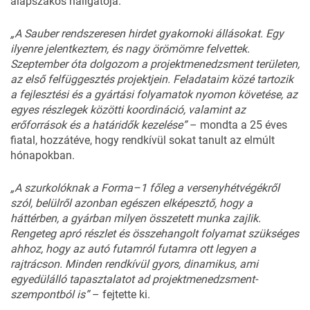
alapszakos hallgatója.
„A Sauber rendszeresen hirdet gyakornoki állásokat. Egy
ilyenre jelentkeztem, és nagy örömömre felvettek.
Szeptember óta dolgozom a projektmenedzsment területen,
az első felfüggesztés projektjein. Feladataim közé tartozik
a fejlesztési és a gyártási folyamatok nyomon követése, az
egyes részlegek közötti koordináció, valamint az
erőforrások és a határidők kezelése”
– mondta a 25 éves
fiatal, hozzátéve, hogy rendkívül sokat tanult az elmúlt
hónapokban.
„A szurkolóknak a Forma–1 főleg a versenyhétvégékről
szól, belülről azonban egészen elképesztő, hogy a
háttérben, a gyárban milyen összetett munka zajlik.
Rengeteg apró részlet és összehangolt folyamat szükséges
ahhoz, hogy az autó futamról futamra ott legyen a
rajtrácson. Minden rendkívül gyors, dinamikus, ami
egyedülálló tapasztalatot ad projektmenedzsment-
szempontból is”
– fejtette ki.