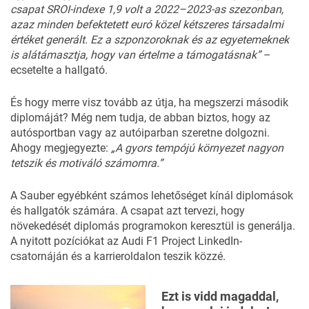
csapat SROI-indexe 1,9 volt a 2022–2023-as szezonban,
azaz minden befektetett euró közel kétszeres társadalmi
értéket generált. Ez a szponzoroknak és az egyetemeknek
is alátámasztja, hogy van értelme a támogatásnak”
–
ecsetelte a hallgató.
És hogy merre visz tovább az útja, ha megszerzi második
diplomáját? Még nem tudja, de abban biztos, hogy az
autósportban vagy az autóiparban szeretne dolgozni.
Ahogy megjegyezte:
„A gyors tempójú környezet nagyon
tetszik és motiváló számomra.”
A Sauber egyébként számos lehetőséget kínál diplomások
és hallgatók számára. A csapat azt tervezi, hogy
növekedését diplomás programokon keresztül is generálja.
A nyitott pozíciókat az Audi F1 Project LinkedIn-
csatornáján és a
karrieroldalon
teszik közzé.
Ezt is vidd magaddal,