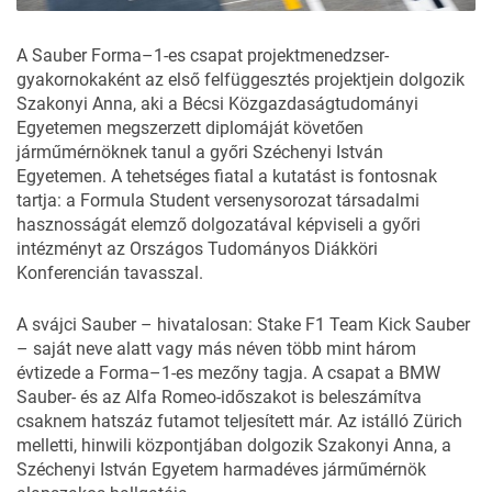
A Sauber Forma–1-es csapat projektmenedzser-
gyakornokaként az első felfüggesztés projektjein dolgozik
Szakonyi Anna, aki a Bécsi Közgazdaságtudományi
Egyetemen megszerzett diplomáját követően
járműmérnöknek tanul a győri Széchenyi István
Egyetemen. A tehetséges fiatal a kutatást is fontosnak
tartja: a Formula Student versenysorozat társadalmi
hasznosságát elemző dolgozatával képviseli a győri
intézményt az Országos Tudományos Diákköri
Konferencián tavasszal.
A svájci Sauber – hivatalosan: Stake F1 Team Kick Sauber
– saját neve alatt vagy más néven több mint három
évtizede a Forma–1-es mezőny tagja. A csapat a BMW
Sauber- és az Alfa Romeo-időszakot is beleszámítva
csaknem hatszáz futamot teljesített már. Az istálló Zürich
melletti, hinwili központjában dolgozik Szakonyi Anna, a
Széchenyi István Egyetem harmadéves járműmérnök