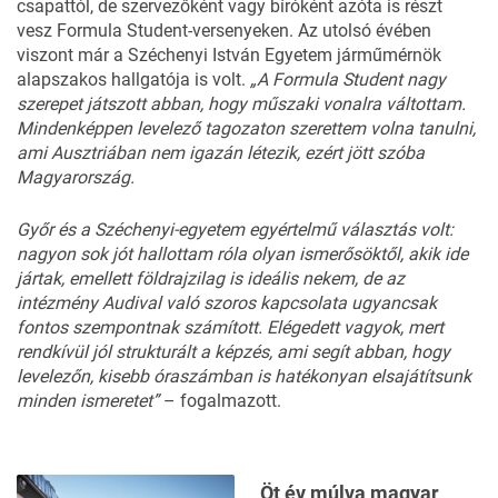
csapattól, de szervezőként vagy bíróként azóta is részt
vesz Formula Student-versenyeken. Az utolsó évében
viszont már a Széchenyi István Egyetem járműmérnök
alapszakos hallgatója is volt.
„A Formula Student nagy
szerepet játszott abban, hogy műszaki vonalra váltottam.
Mindenképpen levelező tagozaton szerettem volna tanulni,
ami Ausztriában nem igazán létezik, ezért jött szóba
Magyarország.
Győr és a Széchenyi-egyetem egyértelmű választás volt:
nagyon sok jót hallottam róla olyan ismerősöktől, akik ide
jártak, emellett földrajzilag is ideális nekem, de az
intézmény Audival való szoros kapcsolata ugyancsak
fontos szempontnak számított. Elégedett vagyok, mert
rendkívül jól strukturált a képzés, ami segít abban, hogy
levelezőn, kisebb óraszámban is hatékonyan elsajátítsunk
minden ismeretet”
– fogalmazott.
Öt év múlva magyar