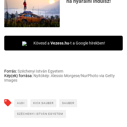
ha nyaralni indulsz!
Kövesd a
Vezess.hu
-t a Google hírekben!
Forrás:
Széchenyi István Egyetem
Kép(ek) forrása:
Nyitókép: Alessio Morgese/NurPhoto via Getty
Images
AUDI
KICK SAUBER
SAUBER
SZÉCHENYI ISTVÁN EGYETEM