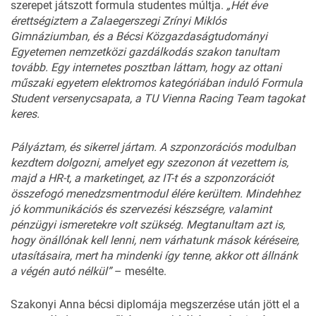
szerepet játszott formula studentes múltja.
„Hét éve
érettségiztem a Zalaegerszegi Zrínyi Miklós
Gimnáziumban, és a Bécsi Közgazdaságtudományi
Egyetemen nemzetközi gazdálkodás szakon tanultam
tovább. Egy internetes posztban láttam, hogy az ottani
műszaki egyetem elektromos kategóriában induló Formula
Student versenycsapata, a TU Vienna Racing Team tagokat
keres.
Pályáztam, és sikerrel jártam. A szponzorációs modulban
kezdtem dolgozni, amelyet egy szezonon át vezettem is,
majd a HR-t, a marketinget, az IT-t és a szponzorációt
összefogó menedzsmentmodul élére kerültem. Mindehhez
jó kommunikációs és szervezési készségre, valamint
pénzügyi ismeretekre volt szükség. Megtanultam azt is,
hogy önállónak kell lenni, nem várhatunk mások kéréseire,
utasításaira, mert ha mindenki így tenne, akkor ott állnánk
a végén autó nélkül”
– mesélte.
Szakonyi Anna bécsi diplomája megszerzése után jött el a