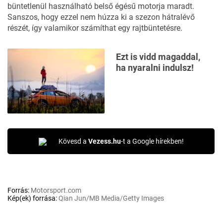
büntetlenül használható belső égésű motorja maradt.
Sanszos, hogy ezzel nem húzza ki a szezon hátralévő
részét, így valamikor számíthat egy rajtbüntetésre.
Ezt is vidd magaddal,
ha nyaralni indulsz!
Kövesd a
Vezess.hu
-t a Google hírekben!
Forrás:
Motorsport.com
Kép(ek) forrása:
Qian Jun/MB Media/Getty Images