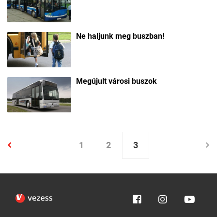
Ne haljunk meg buszban!
Megújult városi buszok
1
2
3