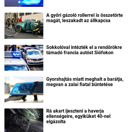
A győri gázoló rollerrel is összetörte
magát, leszakadt az állkapcsa
Sokkolóval intézték el a rendőrökre
támadó francia autóst Siófokon
Gyorshajtás miatt meghalt a barátja,
megvan a zalai fiatal büntetése
Rá akart ijeszteni a haverja
ellenségeire, egyiküket 40-nel
elgázolta