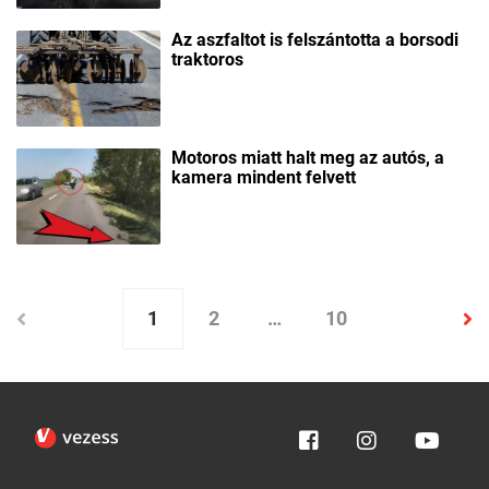
Az aszfaltot is felszántotta a borsodi
traktoros
Motoros miatt halt meg az autós, a
kamera mindent felvett
1
2
…
10