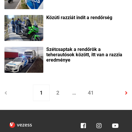
Közúti razziát indít a rendőrség
Szétcsaptak a rendőrök a
teherautósok között, itt van a razzia
eredménye
1
2
…
41