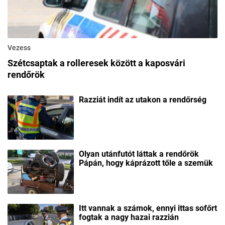
Vezess
Szétcsaptak a rolleresek között a kaposvári
rendőrök
Razziát indít az utakon a rendőrség
Olyan utánfutót láttak a rendőrök
Pápán, hogy káprázott tőle a szemük
Itt vannak a számok, ennyi ittas sofőrt
fogtak a nagy hazai razzián