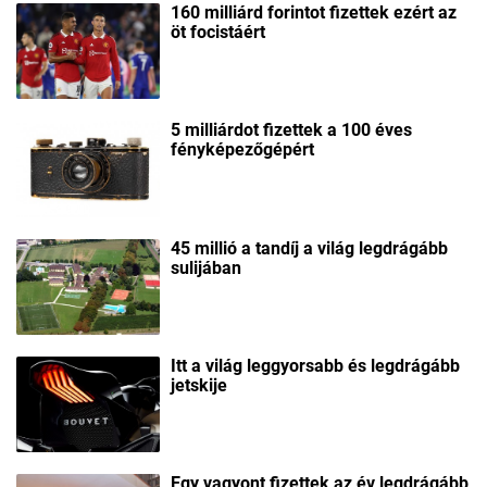
160 milliárd forintot fizettek ezért az
öt focistáért
5 milliárdot fizettek a 100 éves
fényképezőgépért
45 millió a tandíj a világ legdrágább
sulijában
Itt a világ leggyorsabb és legdrágább
jetskije
Egy vagyont fizettek az év legdrágább