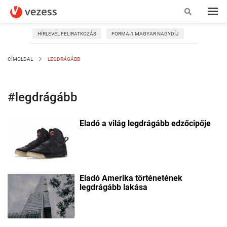
HÍRLEVÉL FELIRATKOZÁS
FORMA-1 MAGYAR NAGYDÍJ
CÍMOLDAL
LEGDRÁGÁBB
#legdrágább
Eladó a világ legdrágább edzőcipője
Eladó Amerika történetének
legdrágább lakása