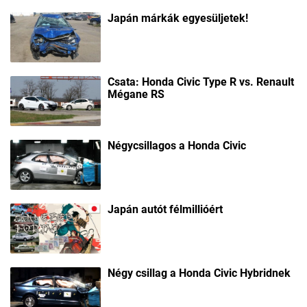
Japán márkák egyesüljetek!
Csata: Honda Civic Type R vs. Renault
Mégane RS
Négycsillagos a Honda Civic
Japán autót félmillióért
Négy csillag a Honda Civic Hybridnek