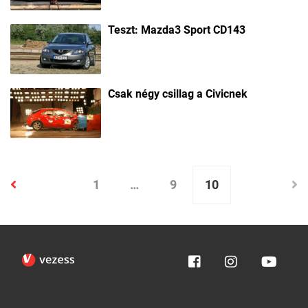
Teszt: Mazda3 Sport CD143
Csak négy csillag a Civicnek
1
…
9
10