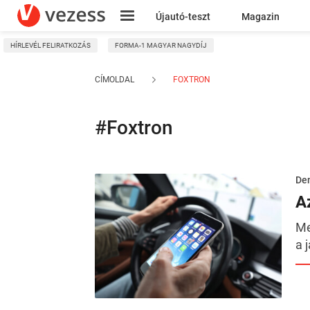
Újautó-teszt
Magazin
HÍRLEVÉL FELIRATKOZÁS
FORMA-1 MAGYAR NAGYDÍJ
Kresz
CÍMOLDAL
FOXTRON
#Foxtron
De
A
Me
a 