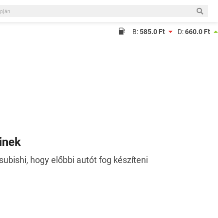
B:
585.0 Ft
D:
660.0 Ft
inek
ubishi, hogy előbbi autót fog készíteni