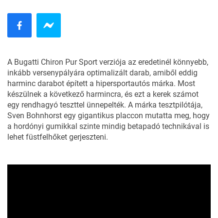
A Bugatti Chiron Pur Sport verziója az eredetinél könnyebb,
inkább versenypályára optimalizált darab, amiből eddig
harminc darabot épített a hipersportautós márka. Most
készülnek a következő harmincra, és ezt a kerek számot
egy rendhagyó teszttel ünnepelték. A márka tesztpilótája,
Sven Bohnhorst egy gigantikus placcon mutatta meg, hogy
a hordónyi gumikkal szinte mindig betapadó technikával is
lehet füstfelhőket gerjeszteni.