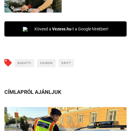
Kövesd a
Vezess.hu
-t a Google hírekben!
BUGATTI
CHIRON
DRIFT
CÍMLAPRÓL AJÁNLJUK