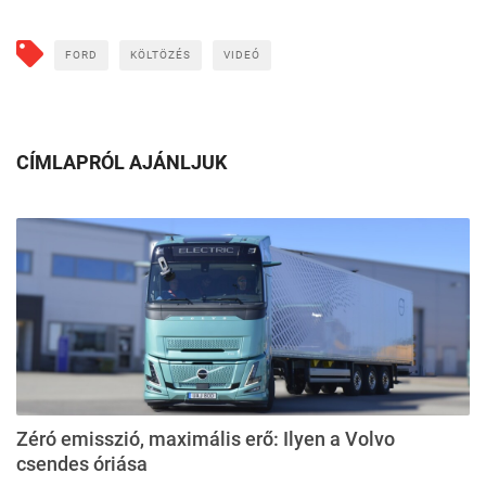
FORD
KÖLTÖZÉS
VIDEÓ
CÍMLAPRÓL AJÁNLJUK
Zéró emisszió, maximális erő: Ilyen a Volvo
csendes óriása