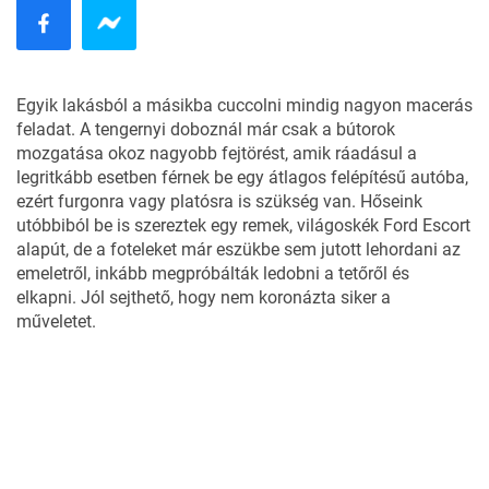
Egyik lakásból a másikba cuccolni mindig nagyon macerás
feladat. A tengernyi doboznál már csak a bútorok
mozgatása okoz nagyobb fejtörést, amik ráadásul a
legritkább esetben férnek be egy átlagos felépítésű autóba,
ezért furgonra vagy platósra is szükség van. Hőseink
utóbbiból be is szereztek egy remek, világoskék Ford Escort
alapút, de a foteleket már eszükbe sem jutott lehordani az
emeletről, inkább megpróbálták ledobni a tetőről és
elkapni. Jól sejthető, hogy nem koronázta siker a
műveletet.