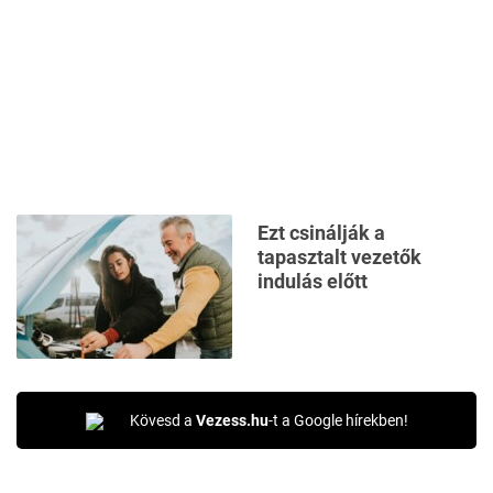
Ezt csinálják a
tapasztalt vezetők
indulás előtt
Kövesd a
Vezess.hu
-t a Google hírekben!