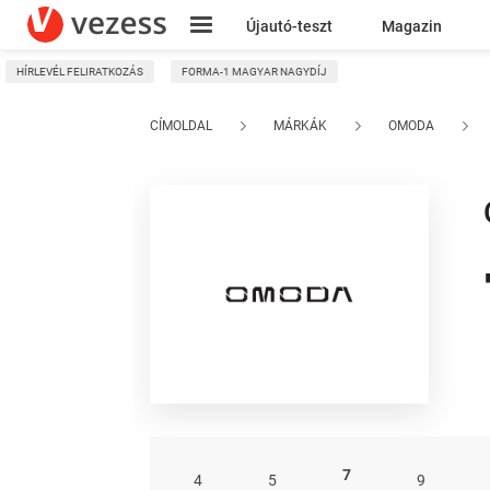
Újautó-teszt
Magazin
HÍRLEVÉL FELIRATKOZÁS
FORMA-1 MAGYAR NAGYDÍJ
Kresz
CÍMOLDAL
MÁRKÁK
OMODA
7
4
5
9