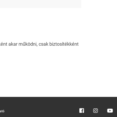
ként akar működni, csak biztosítékként
tató