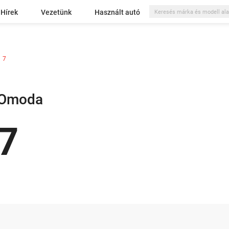
Hírek
Vezetünk
Használt autó
7
Omoda
7