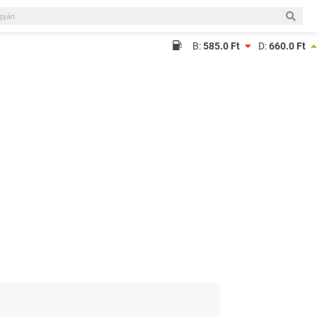
B:
585.0 Ft
D:
660.0 Ft