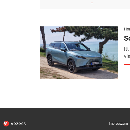
Hor
S
It
vi
Impresszum