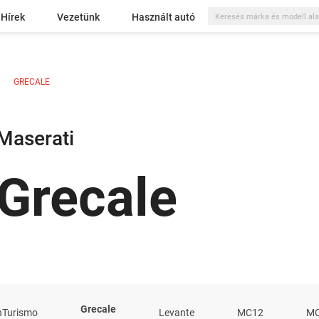
Hírek
Vezetünk
Használt autó
GRECALE
Maserati
Grecale
Grecale
nTurismo
Levante
MC12
M