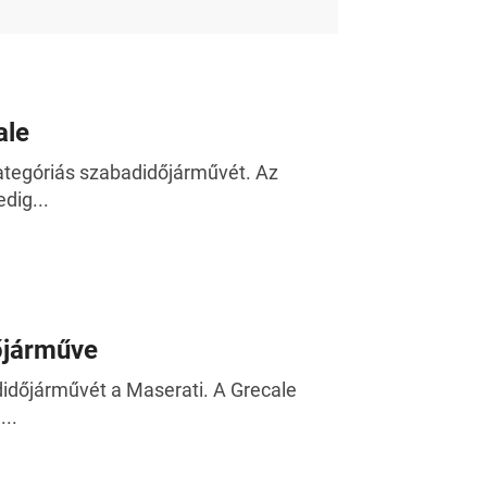
ale
ategóriás szabadidőjárművét. Az
dig...
őjárműve
időjárművét a Maserati. A Grecale
..