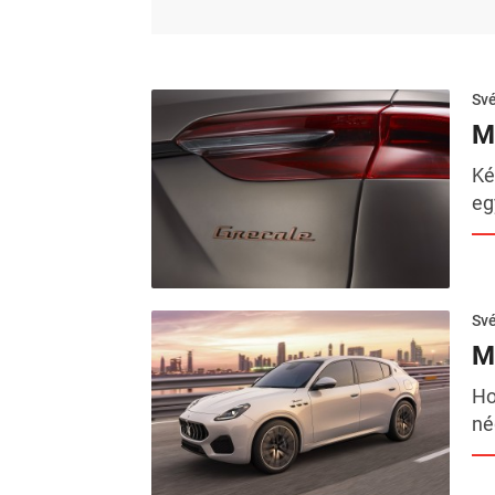
Sv
M
Ké
eg
Sv
M
Ho
né