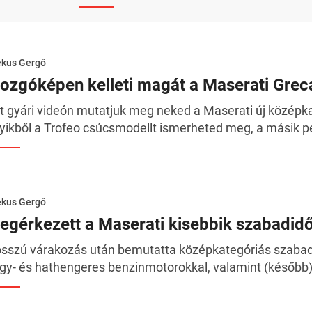
ékus Gergő
ozgóképen kelleti magát a Maserati Grec
t gyári videón mutatjuk meg neked a Maserati új középk
yikből a Trofeo csúcsmodellt ismerheted meg, a másik pe
ékus Gergő
egérkezett a Maserati kisebbik szabadid
sszú várakozás után bemutatta középkategóriás szabad
gy- és hathengeres benzinmotorokkal, valamint (később).