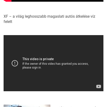
XF – a világ leghosszabb magaslati autós átkelése víz
felett