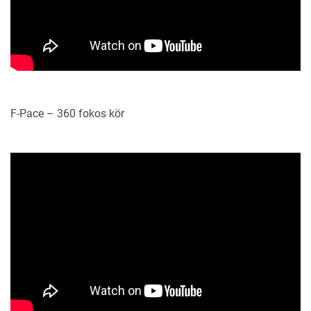
F-Pace – 360 fokos kör