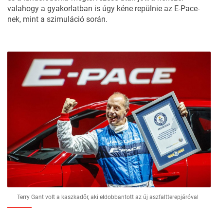
valahogy a gyakorlatban is úgy kéne repülnie az E-Pace-
nek, mint a szimuláció során.
Terry Gant volt a kaszkadőr, aki eldobbantott az új aszfaltterepjáróval