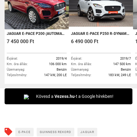
JAGUAR E-PACE P200 (AUTOMATA)
JAGUAR E-PACE P250 R-DYNAMIC SE (AUTOMATA) BŐRÜLÉS.PANORÁMATETŐ44 ÖSZKERÉKHAJTÁS..TOLATÓKAMERA.GARANTÁLT KM.AWD.SPORT CSOMA
JA
7 450 000 Ft
6 490 000 Ft
Évjárat:
2019/4
Évjárat:
2019/7
É
Km. óra állás:
106 000 km
Km. óra állás:
147 500 km
K
Üzemanyag:
Benzin
Üzemanyag:
Benzin
Ü
Teljesítmény:
147 kW, 200 LE
Teljesítmény:
183 kW, 249 LE
T
Kövesd a
Vezess.hu
-t a Google hírekben!
E-PACE
GUINNESS REKORD
JAGUAR