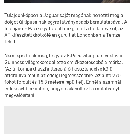
Tulajdonképpen a Jaguar saját magának nehezíti meg a
dolgot új típusainak egyre látványosabb bemutatásával. A
terepjáró F-Pace úgy fordult meg, mint a hullámvasút, az
XF kifeszített drótkötélen gurult át Londonban a Temze
felett.
Nem lepődtünk meg, hogy az E-Pace világpremierjét is új
Guinness-világrekorddal tette emlékezetesebbé a márka.
(Az új kompakt aszfaltterepjáró hossztengelye körül
átfordulva repült az eddigi legmesszebbre. Az autó 270
fokot fordult és 15,3 méterre repült el). Ennél a számnál
érdekesebb azonban, hogyan sikerült ezt a mutatványt
megvalósítani.