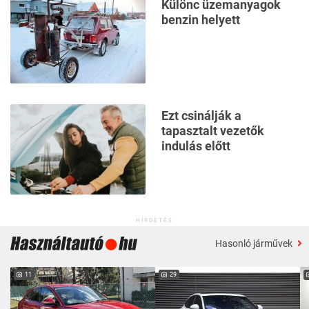
Különc üzemanyagok
benzin helyett
Ezt csinálják a
tapasztalt vezetők
indulás előtt
HIRDETÉS
Hasonló járművek
11
29