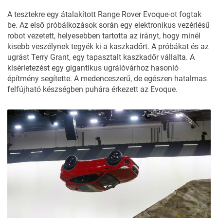
A tesztekre egy átalakított Range Rover Evoque-ot fogtak
be. Az első próbálkozások során egy elektronikus vezérlésű
robot vezetett, helyesebben tartotta az irányt, hogy minél
kisebb veszélynek tegyék ki a kaszkadőrt. A próbákat és az
ugrást Terry Grant, egy tapasztalt kaszkadőr vállalta. A
kísérletezést egy gigantikus ugrálóvárhoz hasonló
építmény segítette. A medenceszerű, de egészen hatalmas
felfújható készségben puhára érkezett az Evoque.