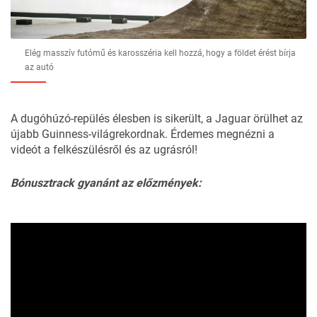
Elég masszív futómű és karosszéria kell hozzá, hogy a földet érést bírja
az autó
A dugóhúzó-repülés élesben is sikerült, a Jaguar örülhet az
újabb Guinness-világrekordnak. Érdemes megnézni a
videót a felkészülésről és az ugrásról!
Bónusztrack gyanánt az előzmények: