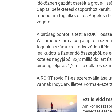
időközben gazdát cserélt a grove-i istá
Capital befektetési csoporthoz került
másodjára foglalkozó Los Angeles-i b
végére.
A bíróság pontot is tett: a ROKiT összes
Williamsnek, ám a cég alapítója szeri
fognak a számukra kedvezőtlen ítélet 
lealkudott a fizetendő összegből, de e
köteles nagyjából 32,2 millió dollárt fi
bírósági eljárás 1,2 millió dolláros szám
A ROKiT rövid F1-es szerepvállalása u
vannak IndyCar-, illetve Forma-E-szer
Ezt is vidd m
Amikor hosszabb 
menedzseléséhez