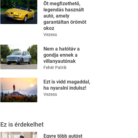
Öt megfizethető,
legendás használt
autó, amely
garantáltan örömöt
okoz
Vezess
Nem a hatótáv a
gondja ennek a
villanyautónak
Fehér Patrik
Ezt is vidd magaddal,
ha nyaralni indulsz!
Vezess
Ez is érdekelhet
Egyre több autóst