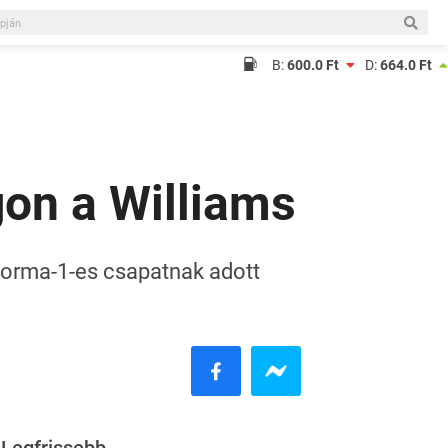
B:
600.0 Ft
D:
664.0 Ft
gon a Williams
 Forma-1-es csapatnak adott