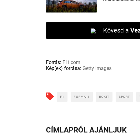
Kövesd a
Vez
Forrás:
F1i.com
Kép(ek) forrása:
Getty Images
F1
FORMA-1
ROKIT
SPORT
CÍMLAPRÓL AJÁNLJUK