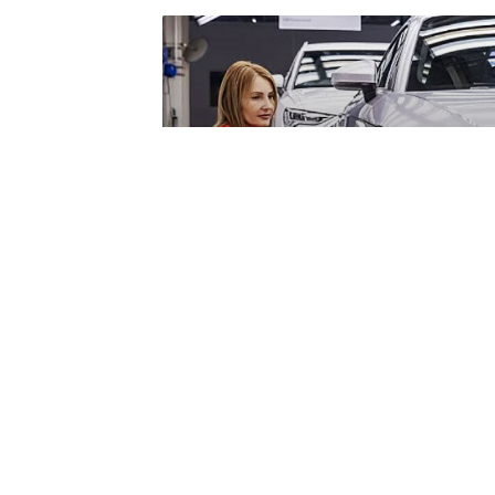
Meglepő trükkökke
magyar autóipar