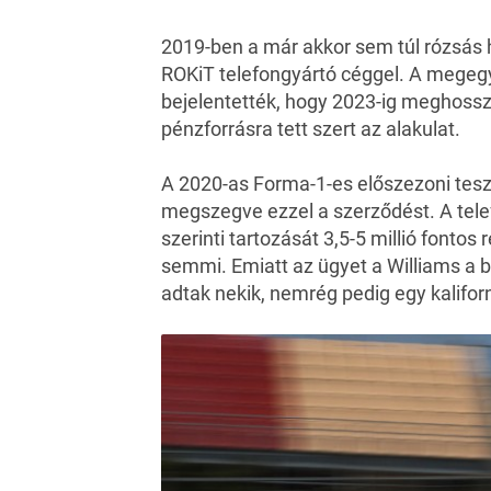
2019-ben a már akkor sem túl rózsás h
ROKiT telefongyártó céggel. A megegy
bejelentették, hogy 2023-ig meghossza
pénzforrásra tett szert az alakulat.
A 2020-as Forma-1-es előszezoni teszt
megszegve ezzel a szerződést. A tele
szerinti tartozását 3,5-5 millió fontos
semmi. Emiatt az ügyet a Williams a b
adtak nekik, nemrég pedig egy kaliforni