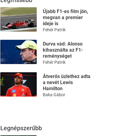
Legfrissebb
Újabb F1-es film jön,
megvan a premier
ideje is
Fehér Patrik
Durva vád: Alonso
kihasználta az F1-
reménységet
Fehér Patrik
Átverős üzlethez adta
a nevét Lewis
Hamilton
Baka Gábor
Legnépszerűbb