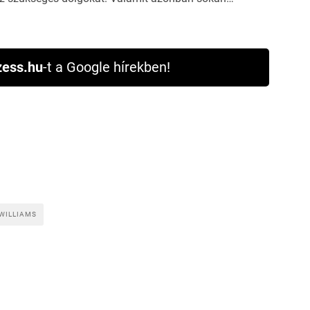
ess.hu
-t a Google hírekben!
WILLIAMS