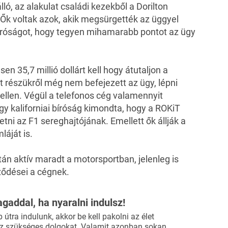
lló, az alakulat családi kezekből a Dorilton
. Ők voltak azok, akik megsürgették az üggyel
íróságot, hogy tegyen mihamarabb pontot az ügy
en 35,7 millió dollárt kell hogy átutaljon a
nt részükről még nem befejezett az ügy, lépni
ellen. Végül a telefonos cég valamennyit
gy kaliforniai bíróság kimondta, hogy a ROKiT
zetni az F1 sereghajtójának. Emellett ők állják a
láját is.
tán aktív maradt a motorsportban, jelenleg is
ződései a cégnek.
agaddal, ha nyaralni indulsz!
útra indulunk, akkor be kell pakolni az élet
 szükséges dolgokat. Valamit azonban sokan…