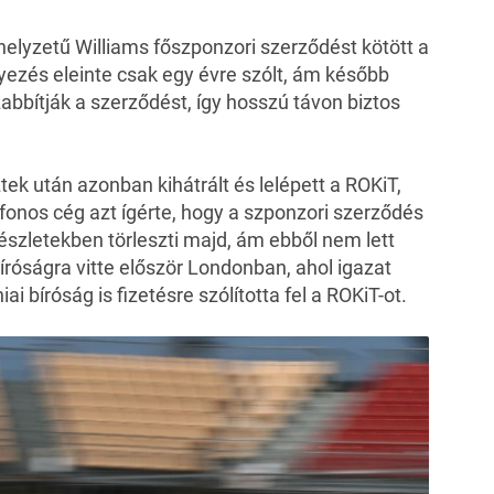
elyzetű Williams főszponzori szerződést kötött a
ezés eleinte csak egy évre szólt, ám később
bbítják a szerződést, így hosszú távon biztos
ek után azonban kihátrált és lelépett a ROKiT,
fonos cég azt ígérte, hogy a szponzori szerződés
 részletekben törleszti majd, ám ebből nem lett
íróságra vitte először Londonban, ahol igazat
ai bíróság is fizetésre szólította fel a ROKiT-ot.