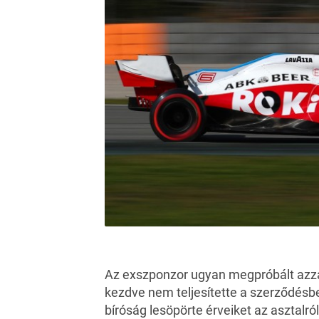
Az exszponzor ugyan megpróbált azzal 
kezdve nem teljesítette a szerződésbe
bíróság lesöpörte érveiket az asztalró