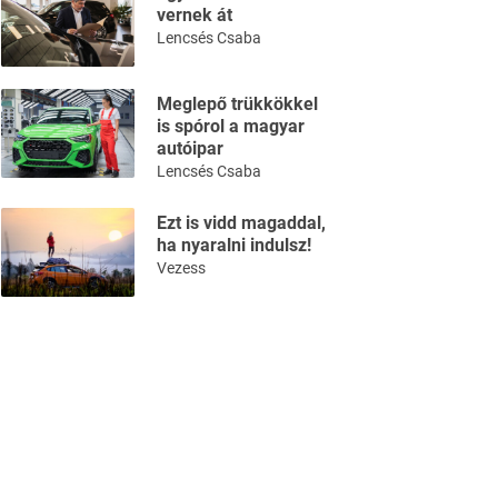
vernek át
Lencsés Csaba
Meglepő trükkökkel
is spórol a magyar
autóipar
Lencsés Csaba
Ezt is vidd magaddal,
ha nyaralni indulsz!
Vezess