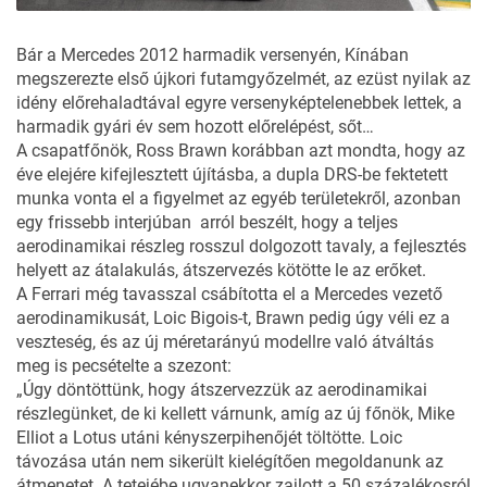
Bár a Mercedes 2012 harmadik versenyén, Kínában
megszerezte első újkori futamgyőzelmét, az ezüst nyilak az
idény előrehaladtával egyre versenyképtelenebbek lettek, a
harmadik gyári év sem hozott előrelépést, sőt…
A csapatfőnök, Ross Brawn korábban azt mondta, hogy az
éve elejére kifejlesztett újításba, a dupla DRS-be fektetett
munka vonta el a figyelmet az egyéb területekről, azonban
egy frissebb interjúban arról beszélt, hogy a teljes
aerodinamikai részleg rosszul dolgozott tavaly, a fejlesztés
helyett az átalakulás, átszervezés kötötte le az erőket.
A Ferrari még tavasszal csábította el a Mercedes vezető
aerodinamikusát, Loic Bigois-t, Brawn pedig úgy véli ez a
veszteség, és az új méretarányú modellre való átváltás
meg is pecsételte a szezont:
„Úgy döntöttünk, hogy átszervezzük az aerodinamikai
részlegünket, de ki kellett várnunk, amíg az új főnök, Mike
Elliot a Lotus utáni kényszerpihenőjét töltötte. Loic
távozása után nem sikerült kielégítően megoldanunk az
átmenetet. A tetejébe ugyanekkor zajlott a 50 százalékosról