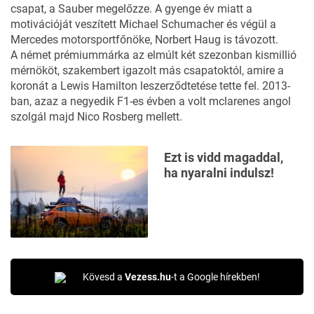
csapat, a Sauber megelőzze. A gyenge év miatt a
motivációját veszített Michael Schumacher és végül a
Mercedes motorsportfőnöke, Norbert Haug is távozott.
A német prémiummárka az elmúlt két szezonban kismillió
mérnököt, szakembert igazolt más csapatoktól, amire a
koronát a Lewis Hamilton leszerződtetése tette fel. 2013-
ban, azaz a negyedik F1-es évben a volt mclarenes angol
szolgál majd Nico Rosberg mellett.
Ezt is vidd magaddal,
ha nyaralni indulsz!
Kövesd a
Vezess.hu
-t a Google hírekben!