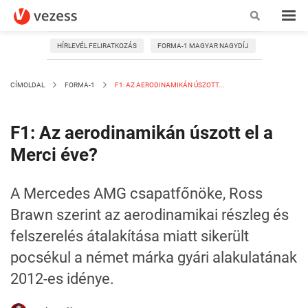
HÍRLEVÉL FELIRATKOZÁS
FORMA-1 MAGYAR NAGYDÍJ
CÍMOLDAL
FORMA-1
F1: AZ AERODINAMIKÁN ÚSZOTT...
F1: Az aerodinamikán úszott el a
Merci éve?
A Mercedes AMG csapatfőnöke, Ross
Brawn szerint az aerodinamikai részleg és
felszerelés átalakítása miatt sikerült
pocsékul a német márka gyári alakulatának
2012-es idénye.