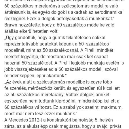
60 százalékos méretarányú szélcsatornás modellre való
áttérésünk is, és egyéb dolgok is akadtak az aerodinamikai
részlegnél. Ezek a dolgok befolyásolták a munkánkat.”
Brawn hozzátette, hogy a 60 százalékos modellre való
átállás elkerülhetetlen volt:
„Úgy gondoltuk, hogy a gumik tekintetében sokkal
reprezentatívabb adatokat kapunk a 60 százalékos
modellnél, mint az 50 százalékosnál. A Pirelli mindkét
méretet legyártja, de mostanra már csak két csapat
használ 50 százalékost. A Pirelli legjobb munkája esetén is
jobb visszajelzéseket ad a 60 százalékos modell, szóval
mindenképpen lépni akartunk.”
„Az évek alatt a szélcsatornás modellbe is egyre több
felszerelés, mérőeszköz került, és egyszerűen túl kicsi lett
az 50 százalékos méretarány. Voltak dolgok, amiket
egyszerűen nem tudtunk kipróbálni, mindenképp kellett a
60 százalékos változat. Ez a szabályok szerinti maximum,
most már nem lesz ezzel munkánk.”
A Mercedes 2012-t a konstruktőri bajnokság 5. helyén
zárta, az alakulat épp csak megúszta, hogy a svájci privát