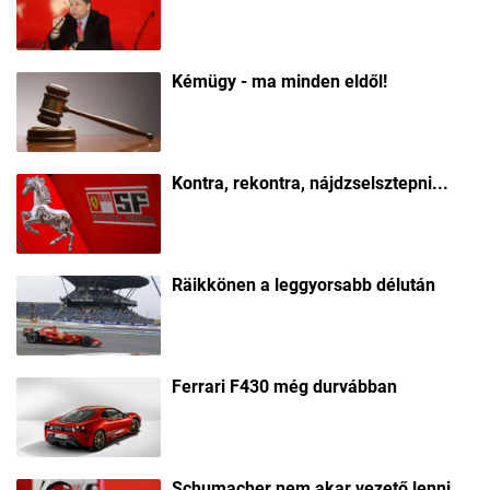
Kémügy - ma minden eldől!
Kontra, rekontra, nájdzselsztepni...
Räikkönen a leggyorsabb délután
Ferrari F430 még durvábban
Schumacher nem akar vezető lenni