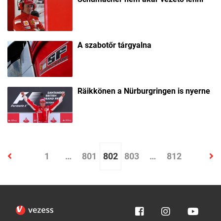
A szabotőr tárgyalna
Räikkönen a Nürburgringen is nyerne
1
…
801
802
803
…
812