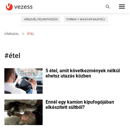
HÍRLEVÉL FELIRATKOZÁS
FORMA-1 MAGYAR NAGYDÍJ
CÍMOLDAL
ÉTEL
#étel
5 étel, amit következmények nélkül
ehetsz utazás közben
Ennél egy kamion kipufogójában
elkészített sültből?