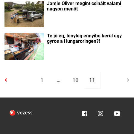
Jamie Oliver megint csinált valami
nagyon menőt
Te jó ég, tényleg ennyibe kerül egy
gyros a Hungaroringen?!
1
…
10
11