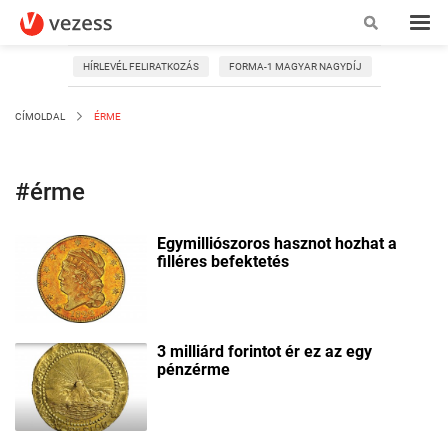
HÍRLEVÉL FELIRATKOZÁS
FORMA-1 MAGYAR NAGYDÍJ
CÍMOLDAL
ÉRME
#érme
Egymilliószoros hasznot hozhat a
filléres befektetés
3 milliárd forintot ér ez az egy
pénzérme