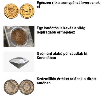
Egészen ritka aranypénzt árvereznek
el
Egy lottóötös is kevés a világ
legdrágább érméjéhez
Gyémánt alakú pénzt adtak ki
Kanadában
Százmilliós értéket találtak a törött
autóban