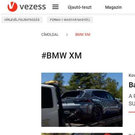
Újautó-teszt
Magazin
HÍRLEVÉL FELIRATKOZÁS
FORMA-1 MAGYAR NAGYDÍJ
Kresz
CÍMOLDAL
BMW XM
#BMW XM
Kov
B
A 
SU