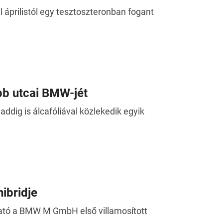
áprilistól egy tesztoszteronban fogant
bb utcai BMW-jét
ddig is álcafóliával közlekedik egyik
ibridje
ató a BMW M GmbH első villamosított