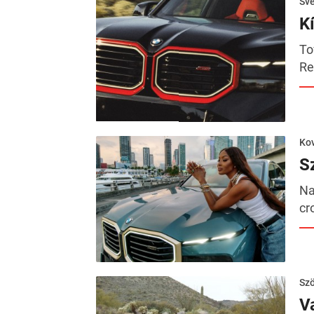
Sv
K
To
Re
Kov
S
Na
cr
Szö
V