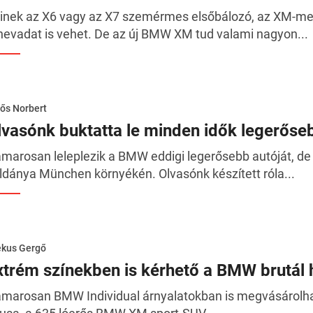
inek az X6 vagy az X7 szemérmes elsőbálozó, az XM-mel 
nevadat is vehet. De az új BMW XM tud valami nagyon...
ős Norbert
lvasónk buktatta le minden idők legerőse
marosan leleplezik a BMW eddigi legerősebb autóját, de a
ldánya München környékén. Olvasónk készített róla...
ékus Gergő
xtrém színekben is kérhető a BMW brutál h
marosan BMW Individual árnyalatokban is megvásárolh