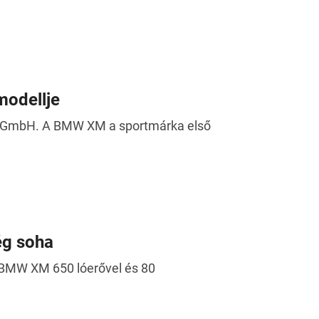
modellje
 M GmbH. A BMW XM a sportmárka első
ég soha
 BMW XM 650 lóerővel és 80