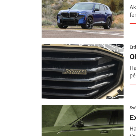
Ak
fe
Erd
O
Ha
pé
Sv
E
Ha