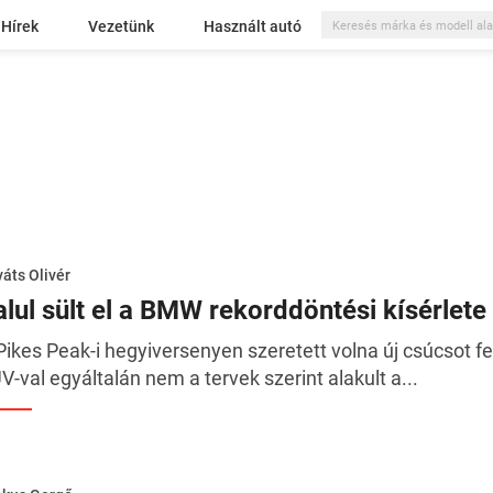
Hírek
Vezetünk
Használt autó
áts Olivér
alul sült el a BMW rekorddöntési kísérlete
Pikes Peak-i hegyiversenyen szeretett volna új csúcsot fe
V-val egyáltalán nem a tervek szerint alakult a...