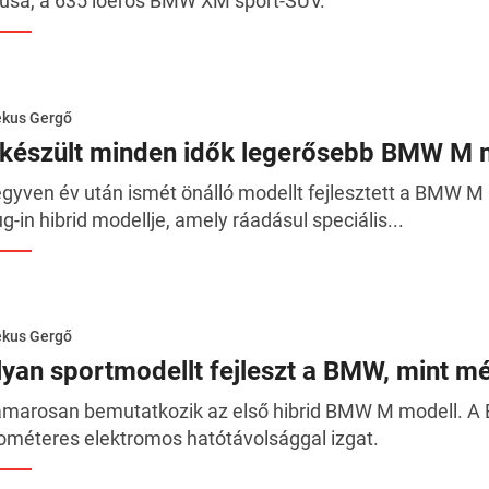
pusa, a 635 lóerős BMW XM sport-SUV.
ékus Gergő
lkészült minden idők legerősebb BMW M 
gyven év után ismét önálló modellt fejlesztett a BMW
ug-in hibrid modellje, amely ráadásul speciális...
ékus Gergő
lyan sportmodellt fejleszt a BMW, mint m
marosan bemutatkozik az első hibrid BMW M modell. A
lométeres elektromos hatótávolsággal izgat.