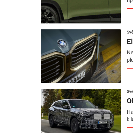
tí
Sv
E
Ne
pl
Sv
O
Ha
ki