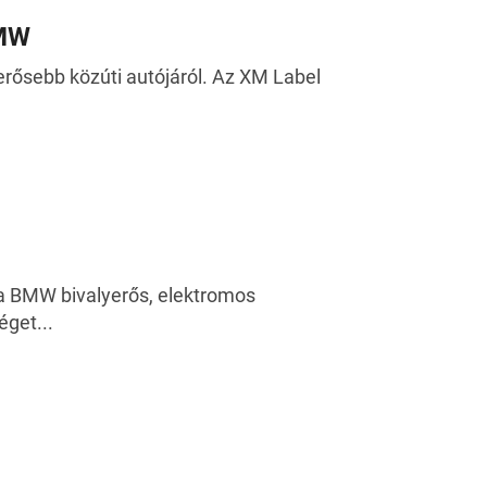
BMW
erősebb közúti autójáról. Az XM Label
a BMW bivalyerős, elektromos
éget...