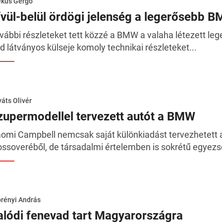
ékus Gergő
ívül-belül ördögi jelenség a legerősebb 
vábbi részleteket tett közzé a BMW a valaha létezett leg
d látványos külseje komoly technikai részleteket...
áts Olivér
zupermodellel tervezett autót a BMW
omi Campbell nemcsak saját különkiadást tervezhetett 
ossoveréből, de társadalmi értelemben is sokrétű egyezs
rényi András
alódi fenevad tart Magyarországra