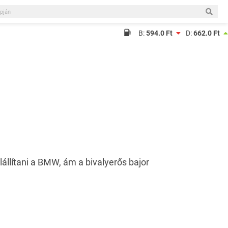
B:
594.0 Ft
D:
662.0 Ft
lállítani a BMW, ám a bivalyerős bajor