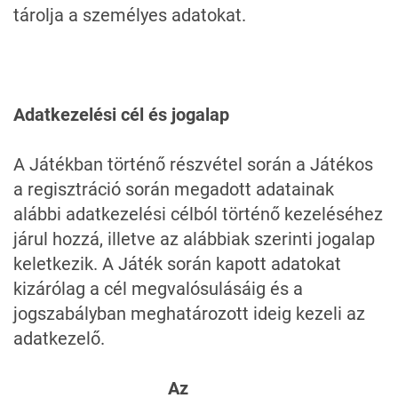
tárolja a személyes adatokat.
Adatkezelési cél és jogalap
A Játékban történő részvétel során a Játékos
a regisztráció során megadott adatainak
alábbi adatkezelési célból történő kezeléséhez
járul hozzá, illetve az alábbiak szerinti jogalap
keletkezik. A Játék során kapott adatokat
kizárólag a cél megvalósulásáig és a
jogszabályban meghatározott ideig kezeli az
adatkezelő.
Az