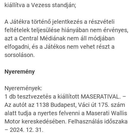
kiállítva a Vezess standján;
A Játékra történő jelentkezés a részvételi
feltételek teljesülése hiányában nem érvényes,
azt a Central Médiának nem áll módjában
elfogadni, és a Játékos nem vehet részt a
sorsoláson.
Nyeremény
Nyeremények:
1 db tesztvezetés a kiállított MASERATIVAL. –
Az autót az 1138 Budapest, Váci út 175. szám
alatt tudja a nyertes felvenni a Maserati Wallis
Motor kereskedésében. Felhasználás időszaka
– 2024. 12. 31.