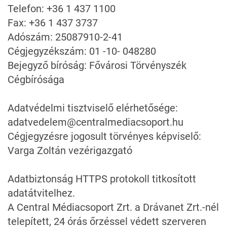
Telefon: +36 1 437 1100
Fax: +36 1 437 3737
Adószám: 25087910-2-41
Cégjegyzékszám: 01 -10- 048280
Bejegyző bíróság: Fővárosi Törvényszék
Cégbírósága
Adatvédelmi tisztviselő elérhetősége:
adatvedelem@centralmediacsoport.hu
Cégjegyzésre jogosult törvényes képviselő:
Varga Zoltán vezérigazgató
Adatbiztonság HTTPS protokoll titkosított
adatátvitelhez.
A Central Médiacsoport Zrt. a Drávanet Zrt.-nél
telepített, 24 órás őrzéssel védett szerveren