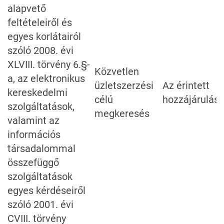
alapvető
feltételeiről és
egyes korlátairól
szóló 2008. évi
XLVIII. törvény 6.§-
Közvetlen
a, az elektronikus
üzletszerzési
Az érintett
kereskedelmi
célú
hozzájárulás
szolgáltatások,
megkeresés
valamint az
információs
társadalommal
összefüggő
szolgáltatások
egyes kérdéseiről
szóló 2001. évi
CVIII. törvény