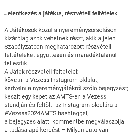
Jelentkezés a játékra, részvételi feltételek
A Játékosok közül a nyereménysorsoláson
kizárólag azok vehetnek részt, akik a jelen
Szabályzatban meghatározott részvételi
feltételeket együttesen és maradéktalanul
teljesítik.
A Játék részvételi feltételei:
követni a Vezess Instagram oldalát,
kedvelni a nyereményjátékról szóló bejegyzést;
készít egy képet az AMTS-en a Vezess
standján és feltölti az Instagram oldalára a
#Vezess2024AMTS hashtaggel;
a bejegyzés alatti kommentbe megválaszolja
a tudásalapú kérdést – Milyen autó van