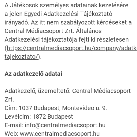
A Játékosok személyes adatainak kezelésére
a jelen Egyedi Adatkezelési Tájékoztató
irányadó. Az itt nem szabályozott kérdéseket a
Central Médiacsoport Zrt. Általános
Adatkezelési tájékoztatója fejti ki részletesen
(
https://centralmediacsoport.hu/company/adatk
tajekoztato/
).
Az adatkezelő adatai
Adatkezelő, üzemeltető: Central Médiacsoport
Zrt.
Cím: 1037 Budapest, Montevideo u. 9.
Levélcím: 1872 Budapest
E-mail: info@centralmediacsoport.hu
Web: www.centralmediacsoport.hu