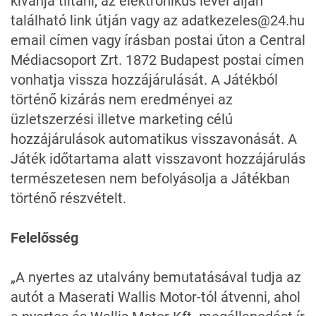
kívánja tiltani, az elektronikus levél alján
található link útján vagy az adatkezeles@24.hu
email címen vagy írásban postai úton a Central
Médiacsoport Zrt. 1872 Budapest postai címen
vonhatja vissza hozzájárulását. A Játékból
történő kizárás nem eredményei az
üzletszerzési illetve marketing célú
hozzájárulások automatikus visszavonását. A
Játék időtartama alatt visszavont hozzájárulás
természetesen nem befolyásolja a Játékban
történő részvételt.
Felelősség
„A nyertes az utalvány bemutatásával tudja az
autót a Maserati Wallis Motor-tól átvenni, ahol