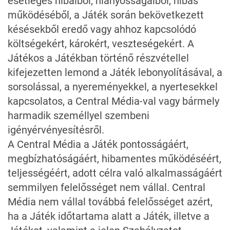
esetleges hibáiból, hiányosságaiból, hibás
működéséből, a Játék során bekövetkezett
késésekből eredő vagy ahhoz kapcsolódó
költségekért, károkért, veszteségekért. A
Játékos a Játékban történő részvétellel
kifejezetten lemond a Játék lebonyolításával, a
sorsolással, a nyereményekkel, a nyertesekkel
kapcsolatos, a Central Média-val vagy bármely
harmadik személlyel szembeni
igényérvényesítésről.
A Central Média a Játék pontosságáért,
megbízhatóságáért, hibamentes működéséért,
teljességéért, adott célra való alkalmasságáért
semmilyen felelősséget nem vállal. Central
Média nem vállal továbbá felelősséget azért,
ha a Játék időtartama alatt a Játék, illetve a