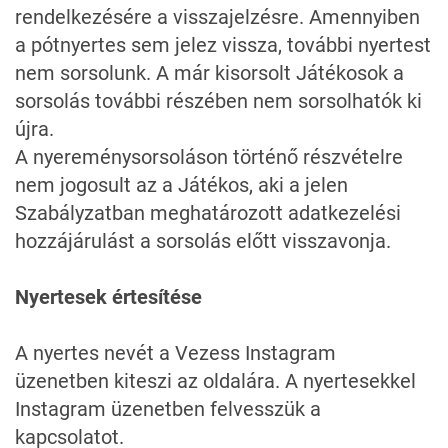
rendelkezésére a visszajelzésre. Amennyiben
a pótnyertes sem jelez vissza, további nyertest
nem sorsolunk. A már kisorsolt Játékosok a
sorsolás további részében nem sorsolhatók ki
újra.
A nyereménysorsoláson történő részvételre
nem jogosult az a Játékos, aki a jelen
Szabályzatban meghatározott adatkezelési
hozzájárulást a sorsolás előtt visszavonja.
Nyertesek értesítése
A nyertes nevét a Vezess Instagram
üzenetben kiteszi az oldalára. A nyertesekkel
Instagram üzenetben felvesszük a
kapcsolatot.