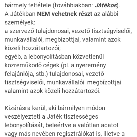
bármely feltétele (továbbiakban:
Játékos
).
A Játékban
NEM vehetnek részt
az alábbi
személyek:
a szervező tulajdonosai, vezető tisztségviselői,
munkavállalói, megbízottjai, valamint azok
közeli hozzátartozói;
egyéb, a lebonyolításban közvetlenül
közreműködő cégek (pl. a nyeremény
felajánlója, stb.) tulajdonosai, vezető
tisztségviselői, munkavállalói, megbízottjai,
valamint azok közeli hozzátartozói.
Kizárásra kerül, aki bármilyen módon
veszélyezteti a Játék tisztességes
lebonyolítását, beleértve a valótlan adatot
vagy más nevében regisztrálókat is, illetve a