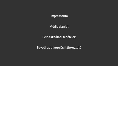
Impresszum
Médiaajánlat
Felhasználási feltételek
Egyedi adatkezelési tájékoztató