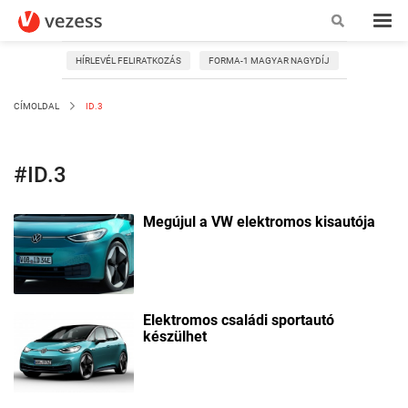
HÍRLEVÉL FELIRATKOZÁS
FORMA-1 MAGYAR NAGYDÍJ
CÍMOLDAL
ID.3
#ID.3
Megújul a VW elektromos kisautója
Elektromos családi sportautó
készülhet