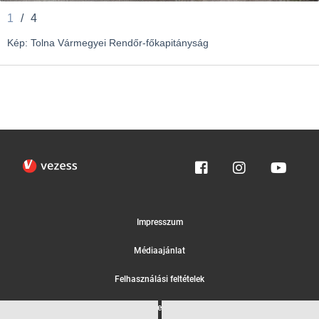
1
/
4
Kép: Tolna Vármegyei Rendőr-főkapitányság
Impresszum
Médiaajánlat
Felhasználási feltételek
Egyedi adatkezelési tájékoztató