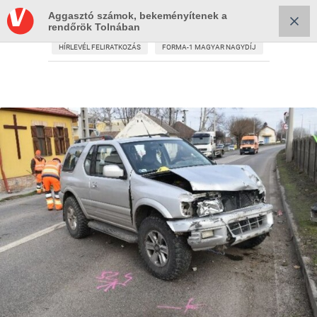
Aggasztó számok, bekeményítenek a
rendőrök Tolnában
HÍRLEVÉL FELIRATKOZÁS
FORMA-1 MAGYAR NAGYDÍJ