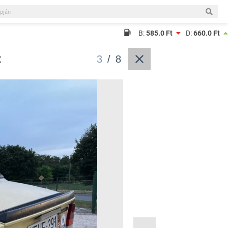
B:
585.0 Ft
D:
660.0 Ft
t
3
/
8