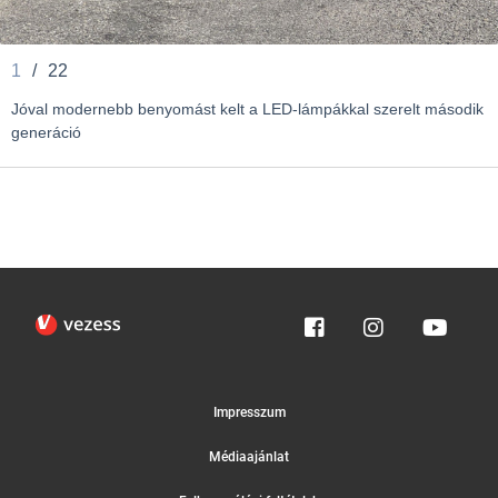
1
/
22
Jóval modernebb benyomást kelt a LED-lámpákkal szerelt második
generáció
Impresszum
Médiaajánlat