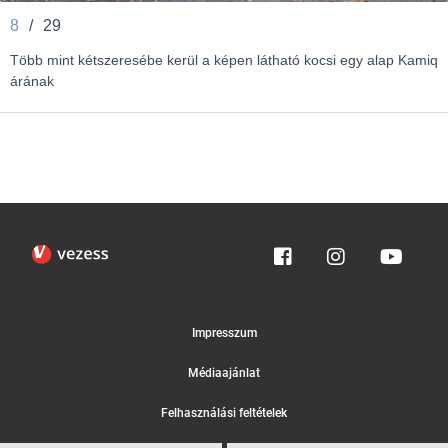
8
/
29
Több mint kétszeresébe kerül a képen látható kocsi egy alap Kamiq
árának
Impresszum
Médiaajánlat
Felhasználási feltételek