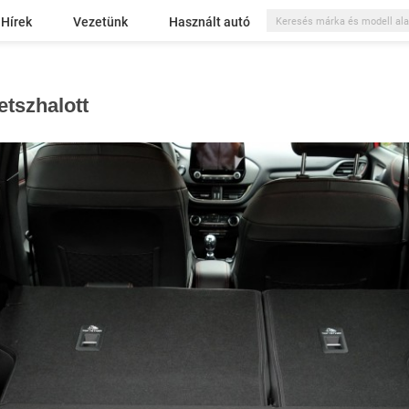
Hírek
Vezetünk
Használt autó
tetszhalott