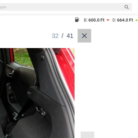
B:
600.0 Ft
D:
664.0 Ft
32
/
41