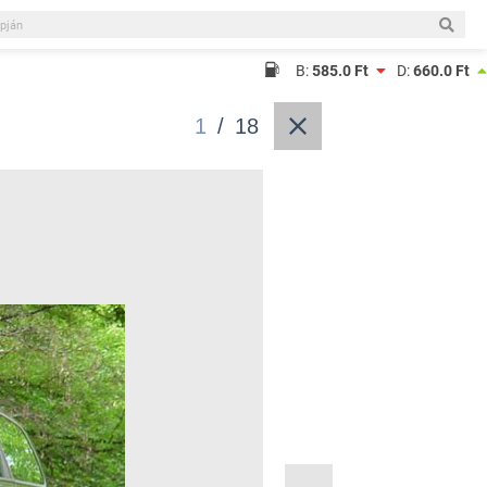
B:
585.0 Ft
D:
660.0 Ft
1
/
18