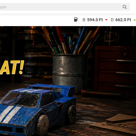
B:
594.0 Ft
D:
662.0 Ft