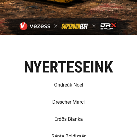
NYERTESEINK
Ondreák Noel
Drescher Marci
Erdős Bianka
Sánta Boldizsár