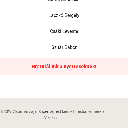
Laczkó Gergely
Csáki Levente
Szitár Gábor
Gratulálunk a nyerteseknek!
 BSSW Visontán zajló
Supercarfest
kiemelt médiapartnere a
Vezess.