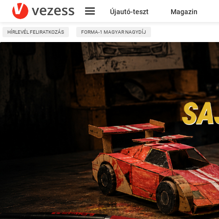
Újautó-teszt
Magazin
HÍRLEVÉL FELIRATKOZÁS
FORMA-1 MAGYAR NAGYDÍJ
Kresz