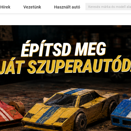
Hírek
Vezetünk
Használt autó