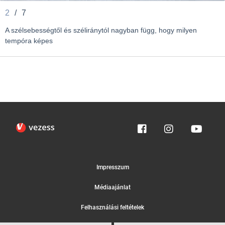
2
/
7
A szélsebességtől és széliránytól nagyban függ, hogy milyen
tempóra képes
Impresszum
Médiaajánlat
Felhasználási feltételek