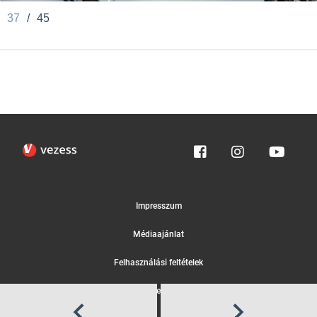
37
/
45
Impresszum
Médiaajánlat
Felhasználási feltételek
Egyedi adatkezelési tájékoztató