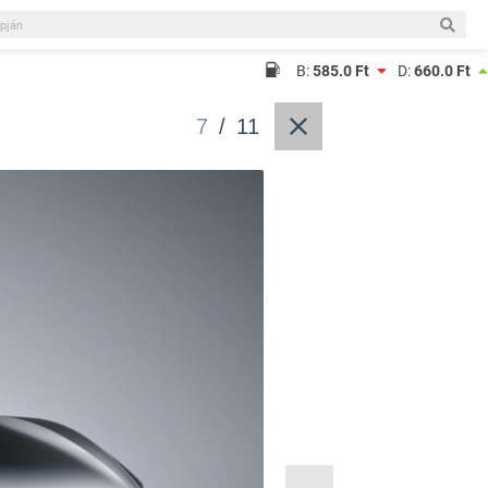
B:
585.0 Ft
D:
660.0 Ft
7
/
11