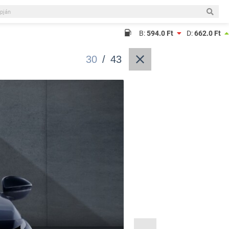
B:
594.0 Ft
D:
662.0 Ft
30
/
43