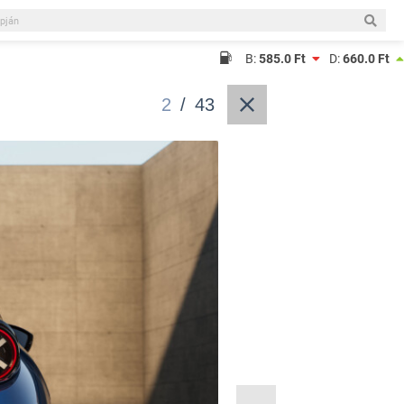
B:
585.0 Ft
D:
660.0 Ft
2
/
43