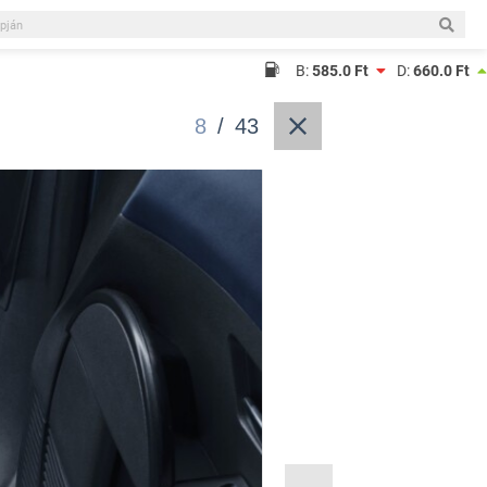
B:
585.0 Ft
D:
660.0 Ft
8
/
43