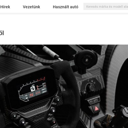
Hírek
Vezetünk
Használt autó
ől