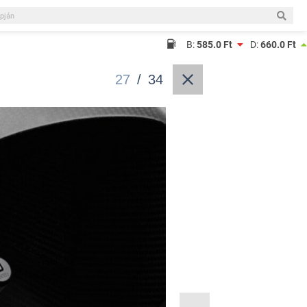
B:
585.0 Ft
D:
660.0 Ft
27
/
34