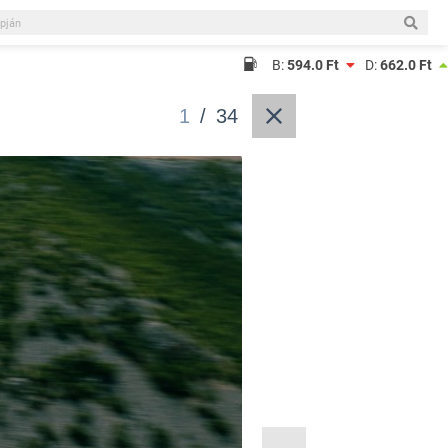
B:
594.0 Ft
D:
662.0 Ft
1
/
34