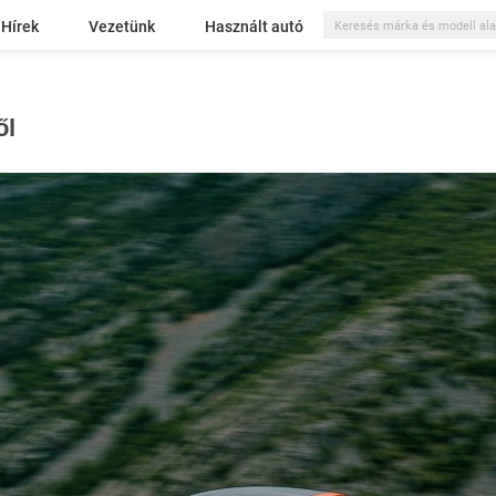
Hírek
Vezetünk
Használt autó
ől