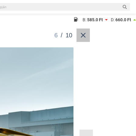
B:
585.0 Ft
D:
660.0 Ft
6
/
10