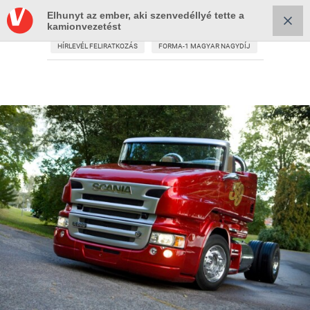
Elhunyt az ember, aki szenvedéllyé tette a
kamionvezetést
HÍRLEVÉL FELIRATKOZÁS
FORMA-1 MAGYAR NAGYDÍJ