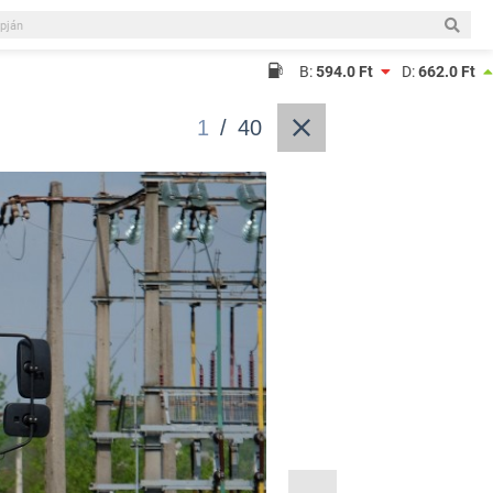
B:
594.0 Ft
D:
662.0 Ft
1
/
40