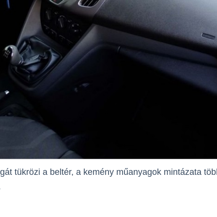
lágát tükrözi a beltér, a kemény műanyagok mintázata töb
.