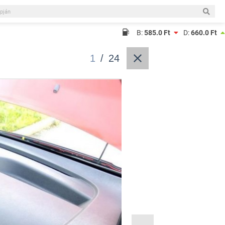
B:
585.0 Ft
D:
660.0 Ft
1
/
24