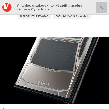
Villantós gazdagoknak készült a zsebre
vágható Cybertruck
HÍRLEVÉL FELIRATKOZÁS
FORMA-1 MAGYAR NAGYDÍJ