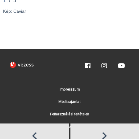
1
/
5
Kép: Caviar
Impresszum
Médiaajánlat
Felhasználási feltételek
Egyedi adatkezelési tájékoztató